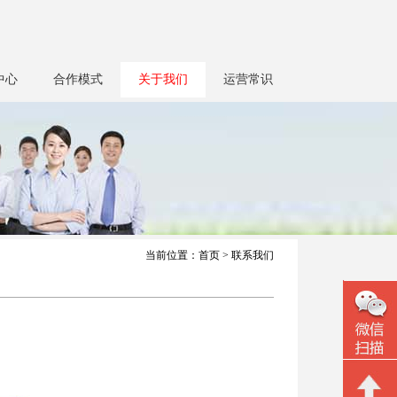
中心
合作模式
关于我们
运营常识
当前位置：
首页
> 联系我们