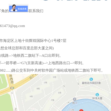
下角的
联系我们
361473@qq.com
市海淀区上地十街辉煌国际中心1号楼7层
联想全球总部和百度总部大厦之间)
线路-->地铁西二旗站下--A口出即到。
--
>
箭亭桥--
>
G7(京新高速)--
>
上地西路出口--
>
即到。
（982.....)路公交车到中关村软件园广场站或地铁西二旗站下即可。