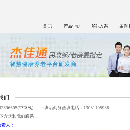
首 页
产品中心
解决方案
案例
我们
82896605
(中继线) ，下班后商务值班电话：
13031105986
下方式和我们联系：
负责人：