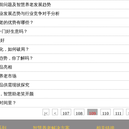
前问题及智慧养老发展趋势
业发展态势与行业竞争对手分析
老的优势有哪些？
是一门好生意吗？
更好
化，如何破局？
成趋势，你了解吗？
品亮相
养老市场
品供需现状探究
，智慧助老笑开颜
时间里？
|<
<
107
108
109
110
111
系列
智慧养老解决方案
相关链接